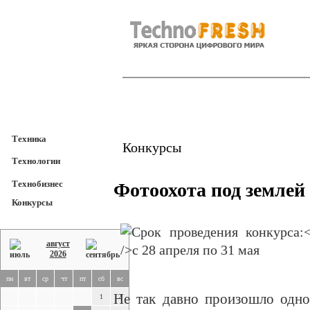
TechnoFresh
Техника
Техника
Конкурсы
Технологии
Технобизнес
Фотоохота под землей
Конкурсы
август
2026
пн
вт
ср
чт
пт
сб
вс
Не так давно произошло одно
1
2