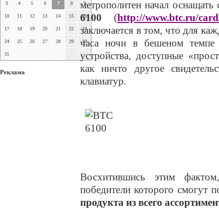
метрополитен начал оснащать 
3
4
5
6
7
8
9
6100
(
http://www.btc.ru/card
10
11
12
13
14
15
16
заключается в том, что для ка
17
18
19
20
21
22
23
часа ночи в бешеном темпе
24
25
26
27
28
29
30
устройства, доступные «прос
31
как ничто другое свидетель
Реклама
клавиатур.
Восхитившись этим фактом
победители которого смогут 
продукта из всего ассортиме