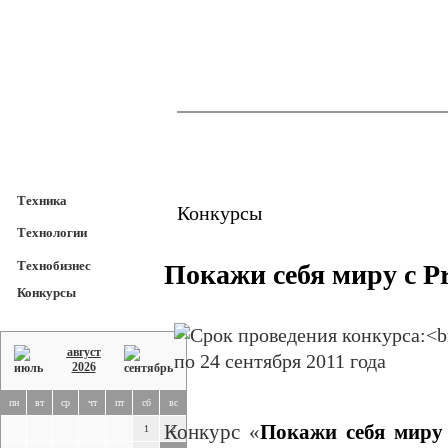
TechnoFresh
Техника
Техника
Конкурсы
Технологии
Технобизнес
Покажи себя миру с Pr
Конкурсы
август
2026
пн
вт
ср
чт
пт
сб
вс
Конкурс «
Покажи себя миру
1
2