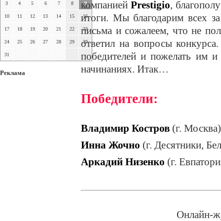
компанией
Prestigio
, благопол
3
4
5
6
7
8
9
итоги. Мы благодарим всех за
10
11
12
13
14
15
16
письма и сожалеем, что не пол
17
18
19
20
21
22
23
ответил на вопросы конкурса
24
25
26
27
28
29
30
победителей и пожелать им и
31
начинаниях. Итак…
Реклама
Победители:
Владимир Костров
(г. Москва)
Инна Жочно
(г. Десятники, Бе
Аркадий Низенко
(г. Евпатори
Онлайн-ж