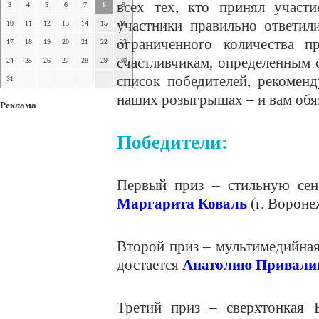
всех тех, кто принял участи
3
4
5
6
7
8
9
участники правильно ответил
10
11
12
13
14
15
16
ограниченного количества п
17
18
19
20
21
22
23
счастливчикам, определенным 
24
25
26
27
28
29
30
список победителей, рекомен
31
наших розыгрышах – и вам обяз
Реклама
Победители:
Первый приз – стильную с
Маргарита Коваль
(г. Вороне
Второй приз – мультимедийная
достается
Анатолию Привали
Третий приз – сверхтонкая B