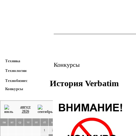
TechnoFresh
Техника
Техника
Конкурсы
Технологии
Технобизнес
История Verbatim
Конкурсы
август
2026
пн
вт
ср
чт
пт
сб
вс
1
2