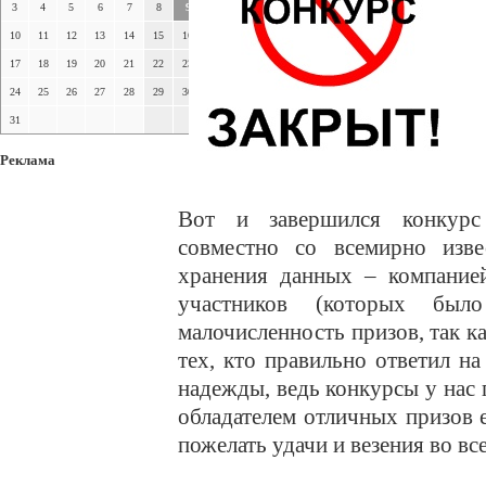
3
4
5
6
7
8
9
10
11
12
13
14
15
16
17
18
19
20
21
22
23
24
25
26
27
28
29
30
31
Реклама
Вот и завершился конкур
совместно со всемирно изве
хранения данных – компани
участников (которых был
малочисленность призов, так 
тех, кто правильно ответил н
надежды, ведь конкурсы у нас 
обладателем отличных призов е
пожелать удачи и везения во в