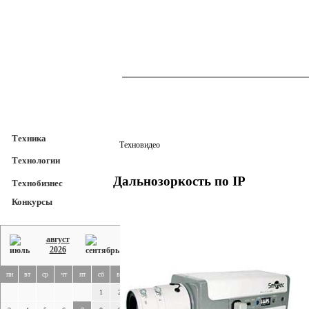
TechnoFresh
Техника
Техника
Техновидео
Технологии
Дальнозоркость по IP
Технобизнес
Конкурсы
август
2026
пн
вт
ср
чт
пт
сб
вс
1
2