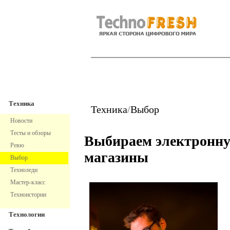
TechnoFresh
Техника
Техника
Техника
/
Выбор
Новости
Тесты и обзоры
Выбираем электронну
Ревю
магазины
Выбор
Техноледи
Мастер-класс
Техноистории
Технологии