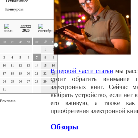
Технобизнес
Конкурсы
август
2026
пн
вт
ср
чт
пт
сб
вс
1
2
3
4
5
6
7
8
9
10
11
12
13
14
15
16
В первой части статьи
мы расс
17
18
19
20
21
22
23
стоит обратить внимание 
24
25
26
27
28
29
30
электронных книг. Сейчас м
31
выбрать устройство, если нет
Реклама
его вживую, а также как 
приобретения электронной книг
Обзоры