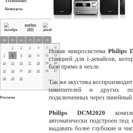
Технобизнес
Конкурсы
ноябрь
2011
пн
вт
ср
чт
пт
сб
вс
1
2
3
4
5
6
Новая микросистема
Philips
7
8
9
10
11
12
13
станцией для i-девайсов, кото
14
15
16
17
18
19
20
базе прямо в чехле.
21
22
23
24
25
26
27
28
29
30
Так же акустика воспроизводи
накопителей и других пор
подключенных через линейный 
Реклама
Philips DCM2020
комплек
автоматически подстроен под 
выдавать более глубокие и чи