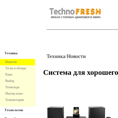
TechnoFresh
Техника
Техника
Техника
/
Новости
Новости
Тесты и обзоры
Система для хорошего
Ревю
Выбор
Техноледи
Мастер-класс
Техноистории
Технологии