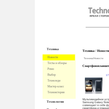
TechnoFre
Техника
Техника
/
Новост
Новости
Техника
/
Новости
Тесты и обзоры
Смартфонопланше
Ревю
Выбор
17
Техноледи
Мастер-класс
Техноистории
Мультимедийное уст
Технологии
Samsung Galaxy Not
совмещает в себе ф
смартфона и планш