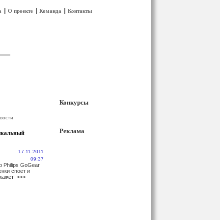
а
О проекте
Команда
Контакты
Конкурсы
вости
Реклама
ыкальный
17.11.2011
09:37
 Philips GoGear
енки споет и
окажет
>>>