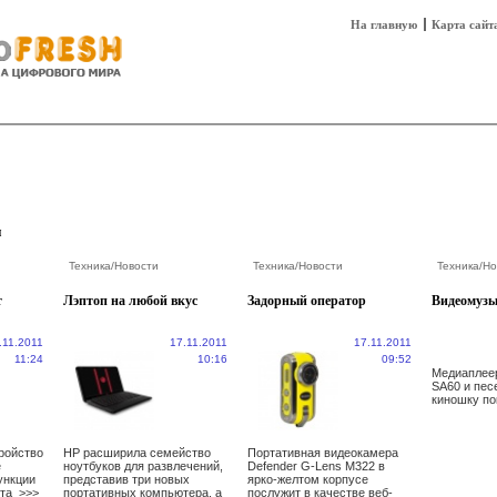
На главную
Карта сайт
sh
Техника
Технологии
Технобизнес
и
Техника
/
Новости
Техника
/
Новости
Техника
/
Но
т
Лэптоп на любой вкус
Задорный оператор
Видеомуз
.11.2011
17.11.2011
17.11.2011
11:24
10:16
09:52
Медиаплеер
SA60 и пес
киношку п
ройство
HP расширила семейство
Портативная видеокамера
e
ноутбуков для развлечений,
Defender G-Lens M322 в
ункции
представив три новых
ярко-желтом корпусе
ета
>>>
портативных компьютера, а
послужит в качестве веб-