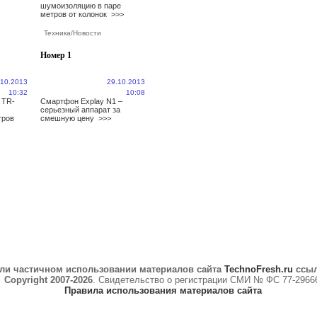
шумоизоляцию в паре
метров от колонок
>>>
Техника
/
Новости
Номер 1
.10.2013
29.10.2013
10:32
10:08
 TR-
Смартфон Explay N1 –
серьезный аппарат за
тров
смешную цену
>>>
ли частичном использовании материалов сайта
TechnoFresh.ru
ссыл
Copyright 2007-2026
. Свидетельство о регистрации СМИ № ФС 77-2966
Правила использования материалов сайта