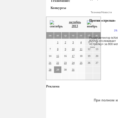
Технобизнес
Конкурсы
Техника
/
Новости
Против «стрелки»
октябрь
2013
29
пн
вт
ср
чт
пт
сб
вс
Радар-детектор teXet
B20VS отслеживает
1
2
3
4
5
6
«Стрелку» за 800 ме
>>>
7
8
9
10
11
12
13
14
15
16
17
18
19
20
21
22
23
24
25
26
27
28
29
30
31
Реклама
При полном и