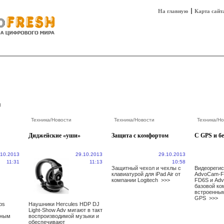
На главную
Карта сайт
sh
Техника
Технологии
Технобизнес
и
Техника
/
Новости
Техника
/
Новости
Техника
/
Но
Диджейские «уши»
Защита с комфортом
C GPS и бе
.10.2013
29.10.2013
29.10.2013
11:31
11:13
10:58
Защитный чехол и чехлы с
Видеореги
клавиатурой для iPad Air от
AdvoCam-F
компании Logitech
>>>
FD6S и Ad
базовой ко
встроенны
GPS
>>>
ps
Наушники Hercules HDP DJ
Light-Show Adv мигают в такт
нным
воспроизводимой музыки и
обеспечивают