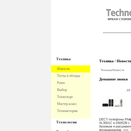
TechnoFre
Техника
Техника
/
Новост
Новости
Техника
/
Новости
Тесты и обзоры
Домашние звонки
Ревю
Выбор
29
Техноледи
Мастер-класс
Техноистории
DECT-телефоны Phili
Технологии
XL3001C и D6052B с
базовым и расшире
функционалом
>>>