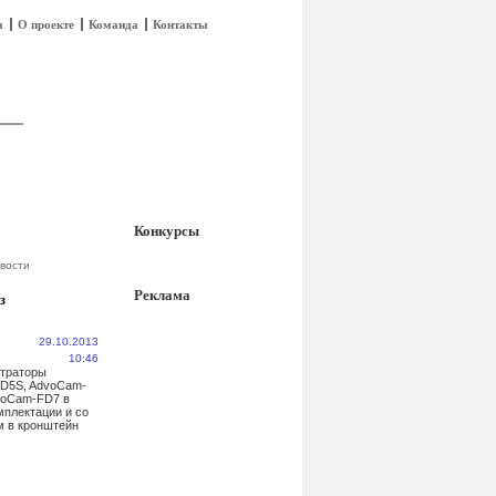
а
О проекте
Команда
Контакты
Конкурсы
вости
Реклама
з
29.10.2013
10:46
страторы
D5S, AdvoCam-
voCam-FD7 в
мплектации и со
м в кронштейн