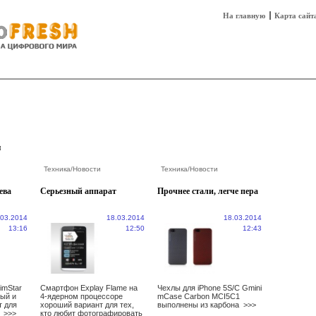
На главную
Карта сайт
sh
Техника
Технологии
Технобизнес
и
Техника
/
Новости
Техника
/
Новости
ева
Серьезный аппарат
Прочнее стали, легче пера
.03.2014
18.03.2014
18.03.2014
13:16
12:50
12:43
imStar
Смартфон Explay Flame на
Чехлы для iPhone 5S/C Gmini
ный и
4-ядерном процессоре
mCase Carbon MCI5C1
т для
хороший вариант для тех,
выполнены из карбона
>>>
в
>>>
кто любит фотографировать