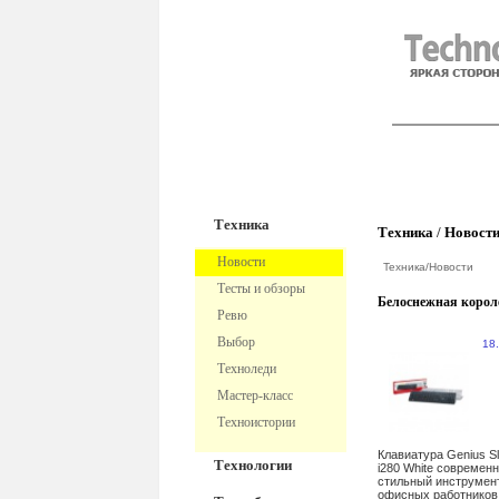
TechnoFre
Техника
Техника
/
Новост
Новости
Техника
/
Новости
Тесты и обзоры
Белоснежная корол
Ревю
Выбор
18
Техноледи
Мастер-класс
Техноистории
Клавиатура Genius Sl
Технологии
i280 White современ
стильный инструмен
офисных работнико