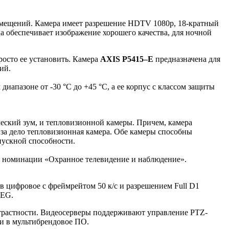
омещений. Камера имеет разрешение HDTV 1080p, 18-кратный
а обеспечивает изображение хорошего качества, для ночной
росто ее установить. Камера
AXIS P5415–E
предназначена для
ий.
апазоне от -30 °C до +45 °C, а ее корпус с классом защиты
еский зум, и тепловизионной камеры. Причем, камера
за дело тепловизионная камера. Обе камеры способны
пускной способности.
 в номинации «Охранное телевидение и наблюдение».
в цифровое с фреймрейтом 50 к/с и разрешением Full D1
PEG.
трастности. Видеосерверы поддерживают управление PTZ-
и в мультибрендовое ПО.