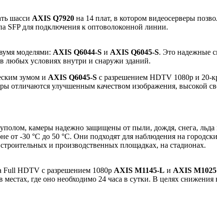
ать шасси
AXIS Q7920
на 14 плат, в котором видеосерверы позв
па SFP для подключения к оптоволоконной линии.
вумя моделями:
AXIS Q6044-S
и
AXIS Q6045-S
. Это надежные 
в любых условиях внутри и снаружи зданий.
еским зумом и
AXIS Q6045-S
с разрешением HDTV 1080p и 20-к
ры отличаются улучшенным качеством изображения, высокой с
полом, камеры надежно защищены от пыли, дождя, снега, льда 
е от -30 °C до 50 °C. Они подходят для наблюдения на городски
 строительных и производственных площадках, на стадионах.
а Full HDTV с разрешением 1080p
AXIS M1145-L
и
AXIS M1025
 местах, где оно необходимо 24 часа в сутки. В целях снижени