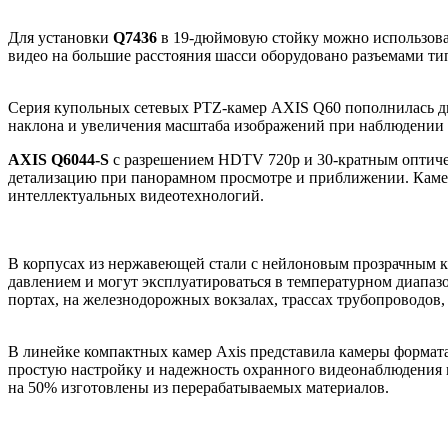
Для установки
Q7436
в 19-дюймовую стойку можно использов
видео на большие расстояния шасси оборудовано разъемами ти
Серия купольных сетевых PTZ-камер AXIS Q60 пополнилась д
наклона и увеличения масштаба изображений при наблюдении 
AXIS Q6044-S
с разрешением HDTV 720p и 30-кратным оптич
детализацию при панорамном просмотре и приближении. Каме
интеллектуальных видеотехнологий.
В корпусах из нержавеющей стали с нейлоновым прозрачным ку
давлением и могут эксплуатироваться в температурном диапазон
портах, на железнодорожных вокзалах, трассах трубопроводов,
В линейке компактных камер Axis представила камеры формат
простую настройку и надежность охранного видеонаблюдения в
на 50% изготовлены из перерабатываемых материалов.