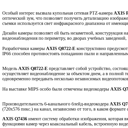
Особый интерес вызвала купольная сетевая PTZ-камера
AXIS P
оптический зум, что позволяет получить детализацию изображе
съемки используется свет инфракрасного диапазона от имеющи
Дизайн камеры позволяет ей быть незаметной, констурукция н
видеонаблюдения по периметру, во дворах учебных заведений, 
Разработчики камеры
AXIS Q8722-E
конструктивно предусмотр
IP66 способен противостоять попаданию пыли и направленным
Модель
AXIS Q8722-E
представляет собой устройство, состоя
осуществляет видеонаблюдение за объектом днем, а в полной 
одновременно передавать несколько независимых видеопотоков 
На выставке MIPS особо были отмечены видеокодеры
AXIS Q7
Производительность 6-канального блейд-видеокодера
AXIS Q7
(720x576 пикс.) на канал, независимо от того, в каком формате 
AXIS Q7436
имеют систему обработки изображения, которая 
функциями камер через коаксиальный кабель, встроенную виде