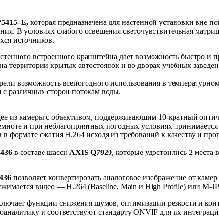
5415–E,
которая предназначена для настенной установки вне п
ния. В условиях слабого освещения светочувствительная матриц
хся источников.
астенного встроенного кранштейна дает возможность быстро и п
на территории крытых автостоянок и во дворах учебных заведен
ели возможность всепогодного использования в температурном ди
 с различных сторон потокам воды.
щее из камеры с объективом, поддерживающим 10-кратный оптич
темноте и при неблагоприятных погодных условиях принимается 
в формате сжатия H.264 исходя из требований к качеству и про
436
в составе шасси
AXIS Q7920
, которые удостоились 2 места
436
позволяет конвертировать аналоговое изображение от камер 
сжимается видео — H.264 (Baseline, Main и High Profile) или M-J
включает функции снижения шумов, оптимизации резкости и кон
оаналитику и соответствуют стандарту ONVIF для их интеграци