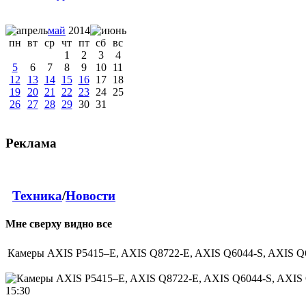
май
2014
пн
вт
ср
чт
пт
сб
вс
1
2
3
4
5
6
7
8
9
10
11
12
13
14
15
16
17
18
19
20
21
22
23
24
25
26
27
28
29
30
31
Реклама
Техника
/
Новости
Мне сверху видно все
Камеры AXIS P5415–E, AXIS Q8722-E, AXIS Q6044-S, AXIS Q
15:30