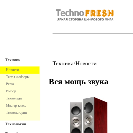
TechnoFresh
Техника
Техника
Техника
/
Новости
Новости
Тесты и обзоры
Вся мощь звука
Ревю
Выбор
Техноледи
Мастер-класс
Техноистории
Технологии