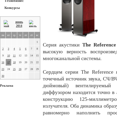
Технобизнес
Конкурсы
июнь
2014
пн
вт
ср
чт
пт
сб
вс
1
Серия акустики
The Reference
2
3
4
5
6
7
8
высокую верность воспроизве
9
10
11
12
13
14
15
многоканальной системы.
16
17
18
19
20
21
22
23
24
25
26
27
28
29
Сердцем серии The Reference
30
точечный источник звука, СЧ/ВЧ
дюймовый) вентилируемый
Реклама
диффузором находится точно в
конструкцию 125-миллиметро
излучателя. Оба динамика обра
равномерно наполнить прос