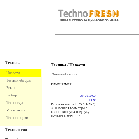
TechnoFresh
Техника
Техника
Техника
/
Новости
Новости
Техника
/
Новости
Тесты и обзоры
Изменяемая
Ревю
Выбор
30.08.2014
13:51
Техноледи
Игровая мышь EVGA TORQ
X10 меняет геометрию
Мастер-класс
своего корпуса под руку
пользователя
>>>
Техноистории
Технологии