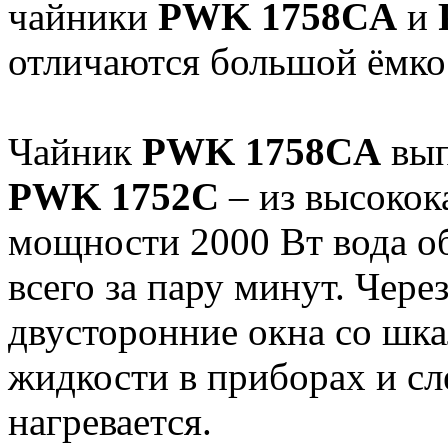
чайники
PWK 1758CA
и
отличаются большой ёмкос
Чайник
PWK 1758CA
вып
PWK 1752C
– из высокока
мощности 2000 Вт вода об
всего за пару минут. Чер
двусторонние окна со шка
жидкости в приборах и сле
нагревается.