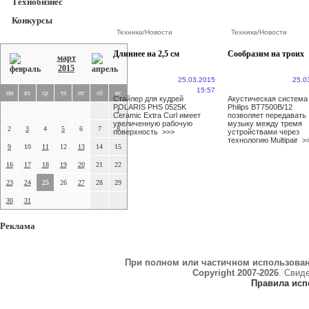
Технобизнес
Конкурсы
Техника
/
Новости
Техника
/
Новости
Длиннее на 2,5 см
Сообразим на троих
март
2015
25.03.2015
25.0
15:57
пн
вт
ср
чт
пт
сб
вс
Стайлер для кудрей
Акустическая система
POLARIS PHS 0525K
Philips BT7500B/12
1
Ceramic Extra Curl имеет
позволяет передавать
увеличенную рабочую
музыку между тремя
2
3
4
5
6
7
8
поверхность
>>>
устройствами через
технологию Multipair
>
9
10
11
12
13
14
15
16
17
18
19
20
21
22
23
24
25
26
27
28
29
30
31
Реклама
При полном или частичном использова
Copyright 2007-2026
. Свид
Правила исп