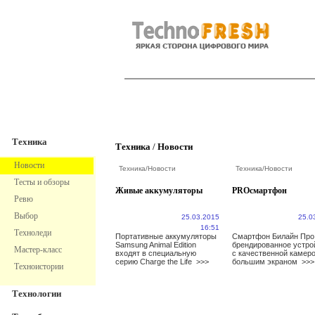
TechnoFresh
Техника
Техника
Техника
/
Новости
Новости
Техника
/
Новости
Техника
/
Новости
Тесты и обзоры
Живые аккумуляторы
PROсмартфон
Ревю
Выбор
25.03.2015
25.0
16:51
Техноледи
Портативные аккумуляторы
Смартфон Билайн Про
Samsung Animal Edition
брендированное устро
Мастер-класс
входят в специальную
с качественной камеро
серию Charge the Life
>>>
большим экраном
>>>
Техноистории
Технологии