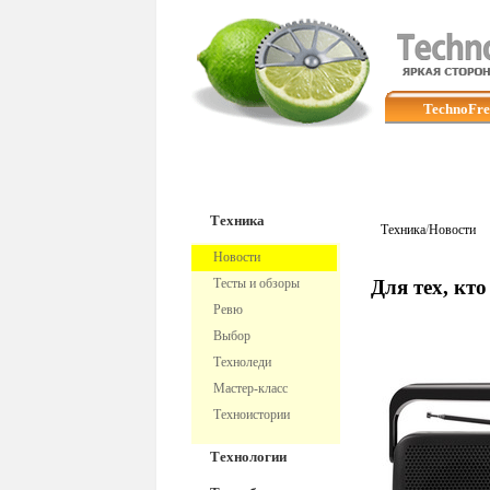
TechnoFre
Техника
Техника
/
Новости
Новости
Тесты и обзоры
Для тех, кт
Ревю
Выбор
Техноледи
Мастер-класс
Техноистории
Технологии