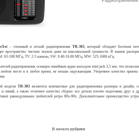
Радиоприемник 
teXet
– стильный и легкий радиоприемник
TR-303
, который обладает богатым пот
ее пространство чистым звуком даже на максимальной громкости. В вашем распор
M: 63-108 МГц, TV: 2-5 каналы, SW: 9.40-16.00 МГц, MW: 525-1600 кГц.
вателей радиоприемник оснащен линейным аудио выходом mini jack 3,5 мм, что позволи
любом месте и в любое время, не мешая окружающим. Уверенное качество приема с
нна.
той модели
TR-303
являются компактные для радиоприемника размеры и дизайн, с
и линий, а также отличное качество сборки: все детали плотно подогнаны друг к д
ставит равнодушными любителей ретро 80х-90х. Дополнительное преимущество устро
В начало рубрики