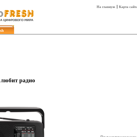
На главную
Карта сайт
sh
Техника
Технологии
Технобизнес
о любит радио