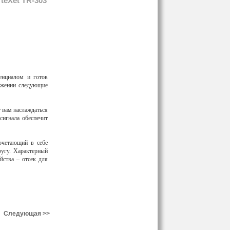
teXet TR-303
енциалом и готов
яжении следующие
т вам наслаждаться
игнала обеспечит
очетающий в себе
ругу. Характерный
йства – отсек для
Следующая >>