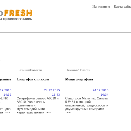
На главную
Карта сайт
sh
Техника
Технологии
Технобизнес
и
Техника
/
Новости
Техника
/
Новости
девайса
Смартфон с плюсом
Мощь смартфона
.12.2015
24.12.2015
24.12.2015
14:52
13:43
10:34
-LINK
Смартфоны Lenovo A6010 и
Смартфон Micromax Canvas
L-
A6010 Plus с очень
5 E481 с мощной
приличными
оперативкой, процессором и
ать два
мультимедийными
двумя крутыми камерами
тва
>>>
характеристиками
>>>
>>>