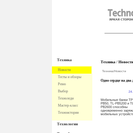
TechnoFre
Техника
Техника
/
Новост
Новости
Техника
/
Новости
Тесты и обзоры
Одно сердце на два 
Ревю
Выбор
24
Техноледи
Мобильные банки TP
PB50, TL-PB5200 и T
Мастер-класс
PB2600 способны
одновременно заряж
Техноистории
мобильных устройс
Технологии