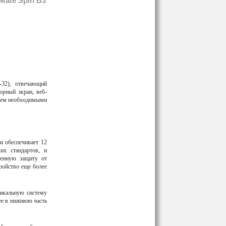
Mate Spin B3
32), отвечающий
орный экран, веб-
всем необходимыми
и обеспечивает 12
их стандартов, и
шенную защиту от
ройство еще более
икальную систему
 ее в нижнюю часть