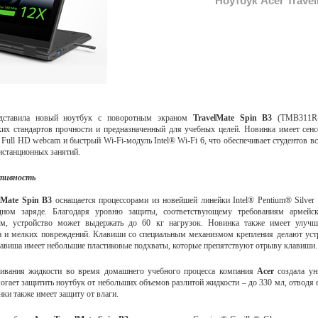
Ноутбук Acer Travel
дставила новый ноутбук с поворотным экраном
TravelMate Spin B3
(TMB311R-
их стандартов прочности и предназначенный для учебных целей. Новинка имеет сенс
 Full HD webcam и быстрый Wi-Fi-модуль Intel® Wi-Fi 6, что обеспечивает студентов 
истанционных занятий.
тивность
lMate Spin B3
оснащается процессорами из новейшей линейки Intel® Pentium® Silver 
дном заряде. Благодаря уровню защиты, соответствующему требованиям армейск
ам, устройство может выдержать до 60 кг нагрузок. Новинка также имеет улуч
а и мелких повреждений. Клавиши со специальным механизмом крепления делают уст
авиша имеет небольшие пластиковые подхваты, которые препятствуют отрыву клавиши.
ивания жидкости во время домашнего учебного процесса компания
Acer
создала ун
могает защитить ноутбук от небольших объемов разлитой жидкости – до 330 мл, отводя
нки также имеет защиту от влаги.