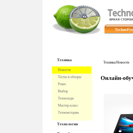
TechnoFre
Техника
Техника
/
Новости
Новости
Тесты и обзоры
Онлайн-обуч
Ревю
Выбор
Техноледи
Мастер-класс
Техноистории
Технологии