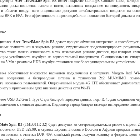
ноутбука
Acer TravelMate Spin B3
имеет покрытие Corning® Gorilla® Glass, которое
жения риска появления налета и пятен, вызванных попаданием на поверхность мик
 и области вокруг него опционально доступно антибактериальное покрытие на осно
ам BPR и EPA. Его эффективность в противодействии появлению бактерий доказана тес
твие
дисплея
Acer TravelMate Spin B3
делает процесс обучения интереснее и способствует 
ежиме планшета или в закрытом режиме, студент может продемонстрировать результат
ство также можно использовать в так называемом режиме дисплея, при котором клав
ющим устойчивость ноутбука на горизонтальной поверхности. С опциональным стил
 на 5 Мп с режимом HDR ноутбук становится еще более универсальным устройством.
нка обеспечивает множество вариантов подключения к интернету. Модуль Intel
Wi-
ное соединение, а беспроводная антенна и технология 2x2 MU-MIMO помога
ту нескольких пользователей. Опциональный модуль 4G LTE обеспечивает дополните
ернету и приложениям даже вне зоны действия сети
Wi-Fi
.
ъем USB 3.2 Gen 1 Type-C для быстрой передачи данных, порт RJ45 для соединения чер
ключения к внешним дисплеям. Индикатор заряда батареи выведен на переднюю панель
ь
lMate Spin B3
(TMB311R-32) будет доступен на североамериканском рынке с апреля 2
с отметки USD 329,99; в странах Европы, Ближнего Востока и Африки продажи план
т начинаться с отметки EUR 409; китайский рынок получит новинку в феврале, цены н
оссии буду сообщены дополнительно.