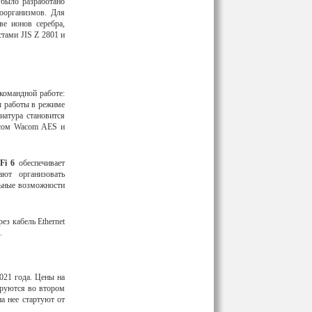
 было разработано
роорганизмов. Для
ве ионов серебра,
тами JIS Z 2801 и
командной работе:
ы работы в режиме
иатура становится
усом Wacom AES и
Fi 6
обеспечивает
ют организовать
льные возможности
ез кабель Ethernet
.
021 года. Цены на
ируются во втором
а нее стартуют от