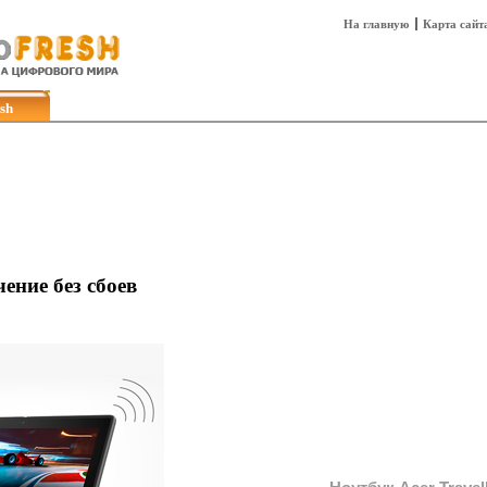
На главную
Карта сайт
sh
Техника
Технологии
Технобизнес
ение без сбоев