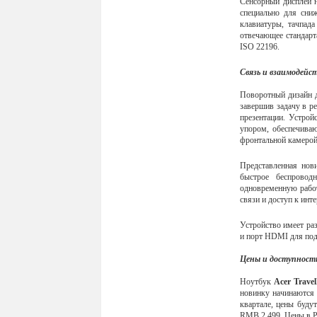
Сенсорный дисплей 
специально для сни
клавиатуры, тачпада
отвечающее стандарт
ISO 22196.
Связь и взаимодейс
Поворотный дизайн 
завершив задачу в р
презентации. Устрой
упором, обеспечива
фронтальной камерой
Представленная нови
быстрое беспровод
одновременную рабо
связи и доступ к инт
Устройство имеет раз
и порт HDMI для под
Цены и доступност
Ноутбук
Acer Trave
новинку начинаются 
квартале, цены буду
RMB 2,499. Цены в Р