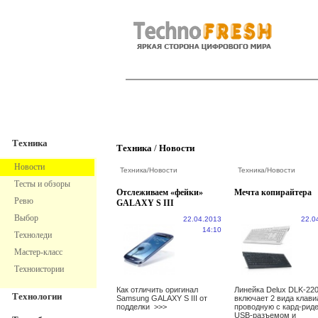
TechnoFresh
Техника
Техника
Техника
/
Новости
Новости
Техника
/
Новости
Техника
/
Новости
Тесты и обзоры
Отслеживаем «фейки»
Мечта копирайтера
Ревю
GALAXY S III
Выбор
22.04.2013
22.0
14:10
Техноледи
Мастер-класс
Техноистории
Как отличить оригинал
Линейка Delux DLK-22
Технологии
Samsung GALAXY S III от
включает 2 вида клави
подделки
>>>
проводную с кард-рид
USB-разъемом и