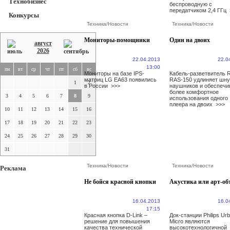
Технобизнес
беспроводную с
передатчиком 2,4 ГГц
Конкурсы
Техника
/
Новости
Техника
/
Новости
Мониторы-помощники
Один на двоих
август
2026
22.04.2013
22.0
13:00
пн
вт
ср
чт
пт
сб
вс
Мониторы на базе IPS-
Кабель-разветвитель R
матриц LG EA63 появились
RAS-150 удлиняет шну
1
2
в России
>>>
наушников и обеспечи
более комфортное
3
4
5
6
7
8
9
использования одного
плеера на двоих
>>>
10
11
12
13
14
15
16
17
18
19
20
21
22
23
24
25
26
27
28
29
30
31
Техника
/
Новости
Техника
/
Новости
Реклама
Не бойся красной кнопки
Акустика или арт-об
16.04.2013
16.0
17:15
Красная кнопка D-Link –
Док-станции Philips Ur
решение для повышения
Micro являются
качества технической
высокотехнологичной