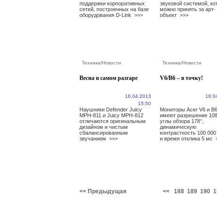
поддержки корпоративных
звуковой системой, ко
сетей, построенных на базе
можно принять за арт-
оборудования D-Link
>>>
объект
>>>
Техника
/
Новости
Техника
/
Новости
Весна в самом разгаре
V6/B6 – в точку!
16.04.2013
16.0
15:50
Наушники Defender Juicy
Мониторы Acer V6 и B
MPH-811 и Juicy MPH-812
имеют разрешение 108
отличаются оригинальным
углы обзора 178°,
дизайном и чистым
динамическую
сбалансированным
контрастность 100 000
звучанием
>>>
и время отклика 5 мс
<< Предыдущая
<<
188
189
190
1