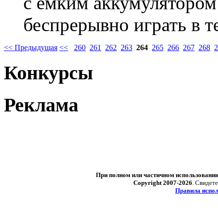
с емким аккумулятором
беспрерывно играть в 
<< Предыдущая
<<
260
261
262
263
264
265
266
267
268
2
Конкурсы
Реклама
При полном или частичном использовани
Copyright 2007-2026
. Свидет
Правила испол