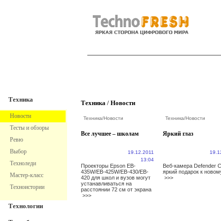
TechnoFresh
Техника
Техника
Техника
/
Новости
Новости
Техника
/
Новости
Техника
/
Новости
Тесты и обзоры
Все лучшее – школам
Яркий глаз
Ревю
Выбор
19.12.2011
19.1
13:04
Техноледи
Проекторы Epson EB-
Веб-камера Defender C
435W/EB-425W/EB-430/EB-
яркий подарок к новом
Мастер-класс
420 для школ и вузов могут
>>>
устанавливаться на
Техноистории
расстоянии 72 см от экрана
>>>
Технологии