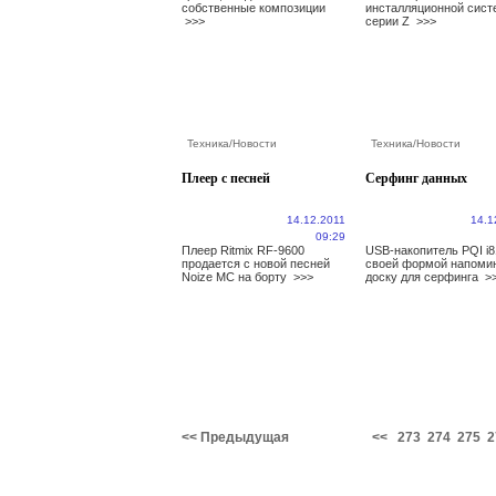
собственные композиции
инсталляционной сис
>>>
серии Z
>>>
Техника
/
Новости
Техника
/
Новости
Плеер с песней
Серфинг данных
14.12.2011
14.1
09:29
Плеер Ritmix RF-9600
USB-накопитель PQI i
продается с новой песней
своей формой напоми
Noize MC на борту
>>>
доску для серфинга
>
<< Предыдущая
<<
273
274
275
2