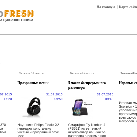
На главную
Карта сайт
sh
Техника
Технологии
Технобизнес
и
Техника
/
Новости
Техника
/
Новости
Техника
/
Но
Прозрачные песни
5 часов беспрерывного
Игровые с
разговора
.07.2015
31.07.2015
31.07.2015
17:20
09:59
09:43
Игровая мы
Scorpion - 
управления
программи
возможност
макросов
E370
Наушники Philips Fidelio Х2
Смартфон Fly Nimbus 4
он
передают кристально
(FS551) имеет емкий
обом
чистый и прозрачный звук
аккумулятор на 5 часов
>>>
разговора в режиме нон-