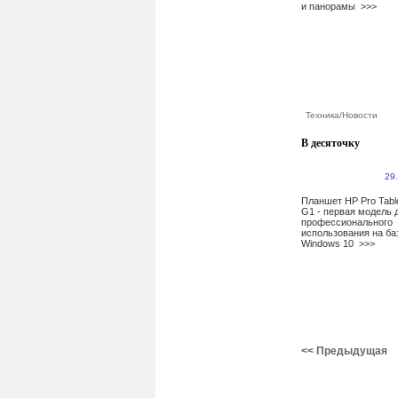
и панорамы
>>>
Техника
/
Новости
В десяточку
29
Планшет HP Pro Tabl
G1 - первая модель 
профессионального
использования на б
Windows 10
>>>
<< Предыдущая