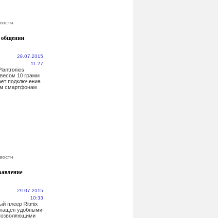
вости
в общении
29.07.2015
11:27
lantronics
0 весом 10 грамм
ает подключение
ум смартфонам
вости
равление
29.07.2015
10:33
й плеер Ritmix
снащен удобными
 позволяющими