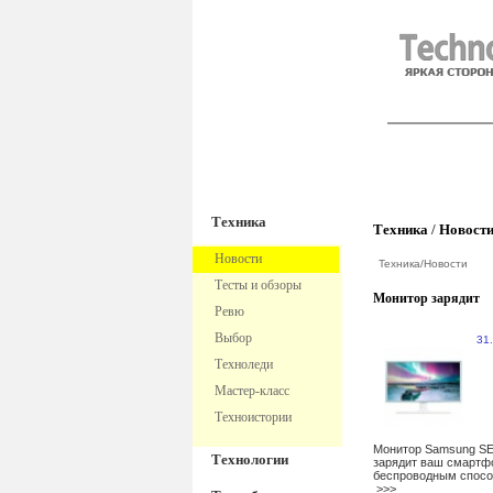
TechnoFre
Техника
Техника
/
Новост
Новости
Техника
/
Новости
Тесты и обзоры
Монитор зарядит
Ревю
Выбор
31
Техноледи
Мастер-класс
Техноистории
Монитор Samsung S
Технологии
зарядит ваш смартф
беспроводным спос
>>>