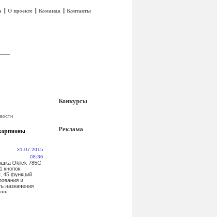
а
О проекте
Команда
Контакты
Конкурсы
вости
Реклама
корпионы
31.07.2015
08:36
шка Oklick 785G
11 кнопок
, 45 функций
рования и
ь назначения
>>>