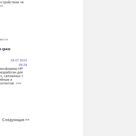
устройством «в
>>
вости
и сразу
28.07.2015
09:29
рансформер HP
 разработан для
ч, связанных с
ийным и
онтентом
>>>
Следующая >>