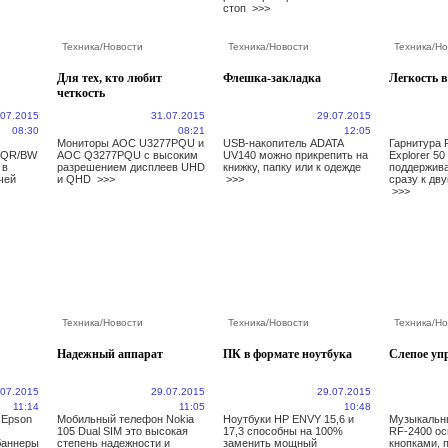
стоп
>>>
Техника
/
Новости
Техника
/
Новости
Техника
/
Но
Для тех, кто любит
Флешка-закладка
Легкость 
четкость
.07.2015
31.07.2015
29.07.2015
08:30
08:21
12:05
Мониторы AOC U3277PQU и
USB-накопитель ADATA
Гарнитура P
TQR/BW
AOC Q3277PQU с высоким
UV140 можно прикрепить на
Explorer 5
 в
разрешением дисплеев UHD
книжку, папку или к одежде
поддержив
чей
и QHD
>>>
>>>
сразу к дв
>>>
Техника
/
Новости
Техника
/
Новости
Техника
/
Но
Надежный аппарат
ПК в формате ноутбука
Слепое уп
.07.2015
29.07.2015
29.07.2015
11:14
11:05
10:48
 Epson
Мобильный телефон Nokia
Ноутбуки HP ENVY 15,6 и
Музыкальны
105 Dual SIM это высокая
17,3 способны на 100%
RF-2400 о
баннеры
степень надежности и
заменить мощный
кнопками,