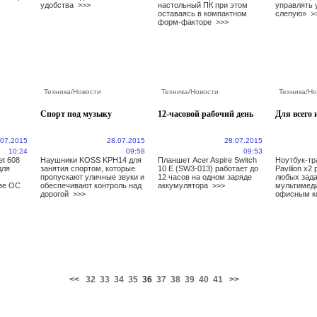
удобства
>>>
настольный ПК при этом
управлять 
оставаясь в компактном
слепую»
>
форм-факторе
>>>
Техника
/
Новости
Техника
/
Новости
Техника
/
Но
Спорт под музыку
12-часовой рабочий день
Для всего 
.07.2015
28.07.2015
28.07.2015
10:24
09:58
09:53
et 608
Наушники KOSS KPH14 для
Планшет Acer Aspire Switch
Ноутбук-т
для
занятия спортом, которые
10 E (SW3-013) работает до
Pavilion x2
пропускают уличные звуки и
12 часов на одном заряде
любых зада
азе ОС
обеспечивают контроль над
аккумулятора
>>>
мультимед
дорогой
>>>
офисным к
<<
32
33
34
35
36
37
38
39
40
41
>>