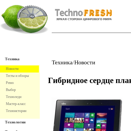
TechnoFresh
Техника
Техника
Техника
/
Новости
Новости
Тесты и обзоры
Гибридное сердце пл
Ревю
Выбор
Техноледи
Мастер-класс
Техноистории
Технологии