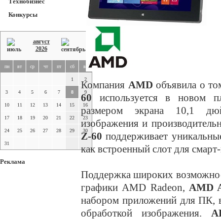
Технобизнес
Конкурсы
август
2026
пн
вт
ср
чт
пт
сб
вс
1
2
Компания
AMD
объявила о то
3
4
5
6
7
8
9
60
используется в новом 
10
11
12
13
14
15
16
размером экрана 10,1 дюй
17
18
19
20
21
22
23
изображения и производитель
24
25
26
27
28
29
30
Z-60
поддерживает уникальные 
31
как встроенный слот для смарт-
Реклама
Поддержка широких возможнос
графики AMD Radeon,
AMD A
набором приложений для ПК, 
обработкой изображения.
A