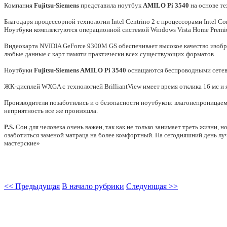
Компания
Fujitsu-Siemens
представила ноутбук
AMILO Pi 3540
на основе те
Благодаря процессорной технологии Intel Centrino 2 с процессорами Intel 
Ноутбуки комплектуются операционной системой Windows Vista Home Premi
Видеокарта NVIDIA GeForce 9300M GS обеспечивает высокое качество изобра
любые данные с карт памяти практически всех существующих форматов.
Ноутбуки
Fujitsu-Siemens AMILO Pi 3540
оснащаются беспроводными сетевым
ЖК-дисплей WXGA с технологией BrilliantView имеет время отклика 16 мс и я
Производители позаботились и о безопасности ноутбуков: влагонепроницаем
неприятность все же произошла.
P.S.
Сон для человека очень важен, так как не только занимает треть жизни, н
озаботиться заменой матраца на более комфортный. На сегодняшний день л
мастерские»
<< Предыдущая
В начало рубрики
Следующая >>