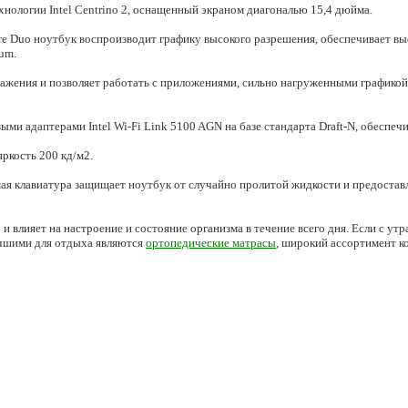
хнологии Intel Centrino 2, оснащенный экраном диагональю 15,4 дюйма.
Core Duo ноутбук воспроизводит графику высокого разрешения, обеспечивает 
um.
жения и позволяет работать с приложениями, сильно нагруженными графикой. 
и адаптерами Intel Wi-Fi Link 5100 AGN на базе стандарта Draft-N, обеспе
ркость 200 кд/м2.
ая клавиатура защищает ноутбук от случайно пролитой жидкости и предоставл
о и влияет на настроение и состояние организма в течение всего дня. Если с у
учшими для отдыха являются
ортопедические матраcы
, широкий ассортимент к