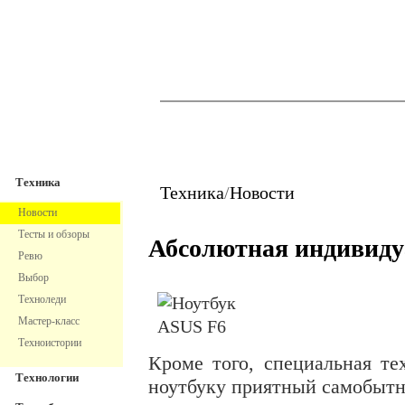
TechnoFresh
Техника
Техника
Техника
/
Новости
Новости
Тесты и обзоры
Абсолютная индивиду
Ревю
Выбор
Техноледи
Мастер-класс
Техноистории
Кроме того, специальная те
Технологии
ноутбуку приятный самобытн