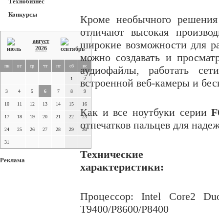
Технобизнес
Конкурсы
Кроме необычного решения
отличают высокая производ
август
широкие возможности для р
2026
можно создавать и просмат
пн
вт
ср
чт
пт
сб
вс
аудиофайлы, работать се
1
2
встроенной веб-камеры и бес
3
4
5
6
7
8
9
10
11
12
13
14
15
16
Как и все ноутбуки серии
F
17
18
19
20
21
22
23
отпечатков пальцев для наде
24
25
26
27
28
29
30
31
Технические
Реклама
характеристики:
Процессор
: Intel Core2 Du
T9400/P8600/P8400