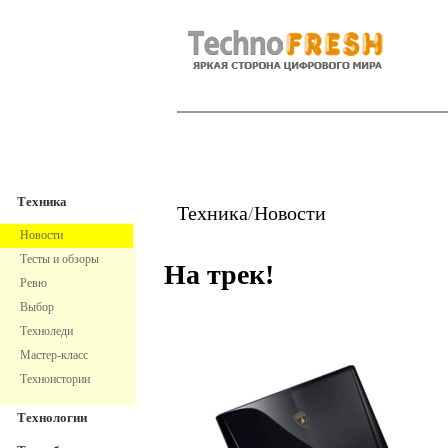
TechnoFresh
Техника
Техника
Техника
/
Новости
Новости
Тесты и обзоры
На трек!
Ревю
Выбор
Техноледи
Мастер-класс
Техноистории
Технологии