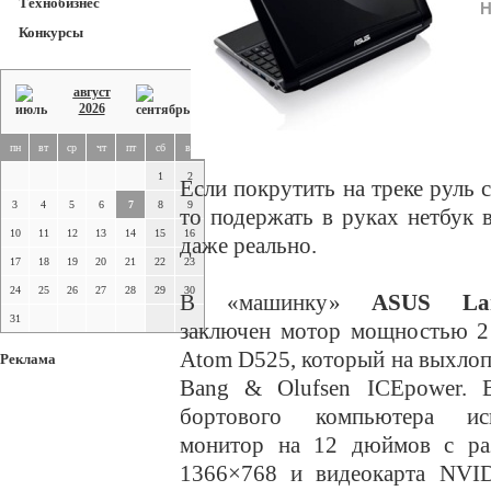
Технобизнес
Н
Конкурсы
август
2026
пн
вт
ср
чт
пт
сб
вс
1
2
Если покрутить на треке руль 
3
4
5
6
7
8
9
то подержать в руках нетбук 
10
11
12
13
14
15
16
даже реально.
17
18
19
20
21
22
23
24
25
26
27
28
29
30
В «машинку»
ASUS Lam
31
заключен мотор мощностью 2 
Atom D525, который на выхлопе
Реклама
Bang & Olufsen ICEpower. В
бортового компьютера исп
монитор на 12 дюймов с ра
1366×768 и видеокарта NVI