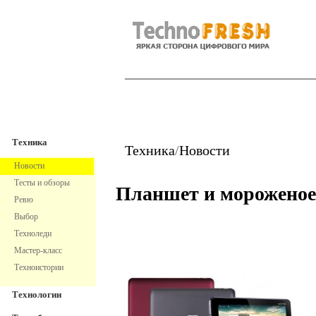
TechnoFresh
Техника
Техника
Техника
/
Новости
Новости
Тесты и обзоры
Планшет и мороженое
Ревю
Выбор
Техноледи
Мастер-класс
Техноистории
Технологии