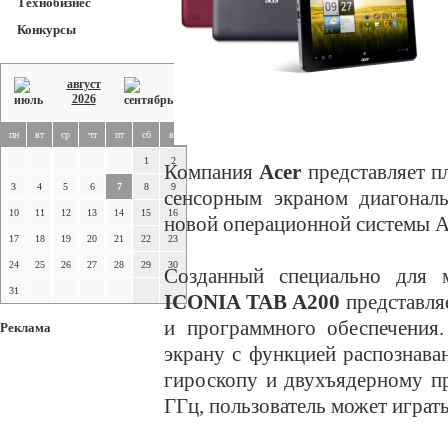
Технобизнес
Конкурсы
август
2026
пн
вт
ср
чт
пт
сб
вс
1
2
Компания
Acer
представляет 
3
4
5
6
7
8
9
сенсорным экраном диагонал
10
11
12
13
14
15
16
новой операционной системы An
17
18
19
20
21
22
23
24
25
26
27
28
29
30
Созданный специально для м
31
ICONIA TAB A200
представля
и программного обеспечения
Реклама
экрану с функцией распознава
гироскопу и двухъядерному п
ГГц, пользователь может играт