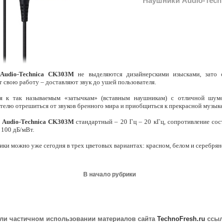
Наушники Audio-Tech
и
Audio-Technica CK303М
не выделяются дизайнерскими изысками, зато 
т свою работу – доставляют звук до ушей пользователя.
я к так называемым «затычкам» (вставным наушникам) с отличной шумо
ателю отрешиться от звуков бренного мира и приобщиться к прекрасной музыке
н
Audio-Technica CK303М
стандартный – 20 Гц – 20 кГц, сопротивление сост
 100 дБ/мВт.
ки можно уже сегодня в трех цветовых вариантах: красном, белом и серебрян
В начало рубрики
ли частичном использовании материалов сайта
TechnoFresh.ru
ссыл