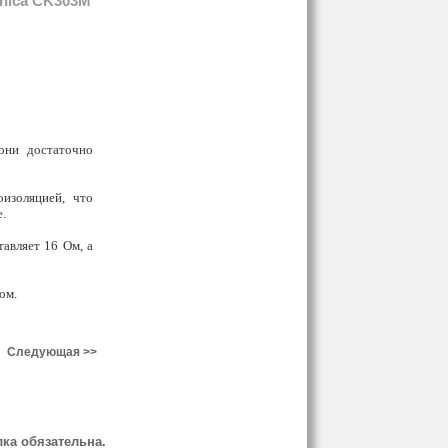
nica CK303М
они достаточно
изоляцией, что
.
авляет 16 Ом, а
ом.
Следующая >>
ка обязательна.