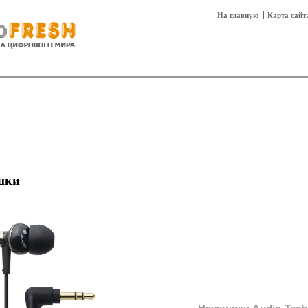
На главную
Карта сайт
sh
Техника
Технологии
Технобизнес
шки