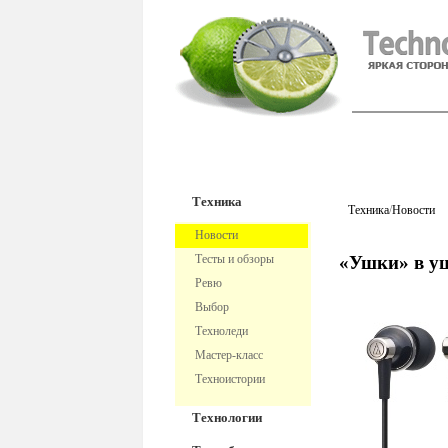
TechnoFre
Техника
Техника
/
Новости
Новости
Тесты и обзоры
«Ушки» в у
Ревю
Выбор
Техноледи
Мастер-класс
Техноистории
Технологии