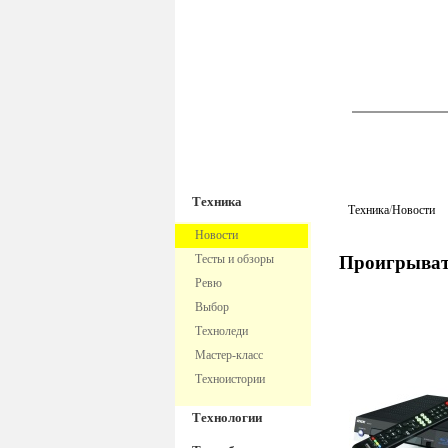
TechnoFre
Техника
Техника
/
Новости
Новости
Тесты и обзоры
Проигрывате
Ревю
Выбор
Техноледи
Мастер-класс
Техноистории
Технологии