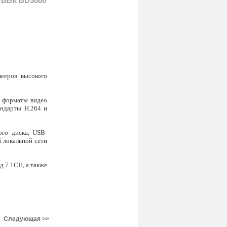
 ВВК ВD3000
лееров высокого
ь форматы видео
андарты H.264 и
го диска, USB-
й локальной сети
 7.1CH, а также
Следующая >>