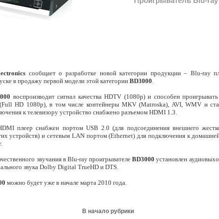
Проигрыватель Blu-ray
ctronics
сообщает о разработке новой категории продукции – Blu-ray п
пуске в продажу первой модели этой категории
ВD3000
.
000
воспроизводит сигнал качества HDTV (1080p) и способен проигрыват
 (Full HD 1080p), в том числе контейнеры MKV (Matroska), AVI, WMV и ст
ючения к телевизору устройство снабжено разъемом HDMI 1.3.
DMI плеер снабжен портом USB 2.0 (для подсоединения внешнего жестко
гих устройств) и сетевым LAN портом (Ethernet) для подключения к домашне
.
ачественного звучания в Blu-ray проигрывателе
BD3000
установлен аудиовыход
льного звука Dolby Digital TrueHD и DTS.
00
можно будет уже в начале марта 2010 года.
В начало рубрики