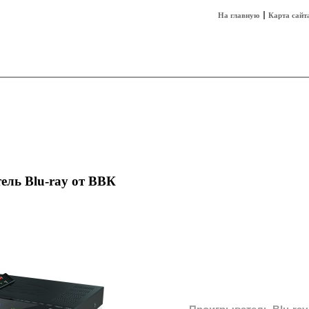
На главную
Карта сайт
sh
Техника
Технологии
Технобизнес
ль Blu-ray от ВВК