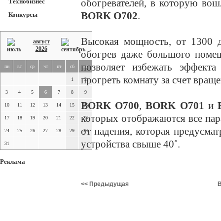
обогревателей, в которую во
Технобизнес
BORK O702
.
Конкурсы
Высокая мощность, от 1300 д
август
2026
обогрев даже большого помещ
позволяет избежать эффекта
пн
вт
ср
чт
пт
сб
вс
прогреть комнату за счет враще
1
2
3
4
5
6
7
8
9
BORK O700
,
BORK O701
и
B
10
11
12
13
14
15
16
которых отображаются все пар
17
18
19
20
21
22
23
от падения, которая предусма
24
25
26
27
28
29
30
устройства свыше 40˚.
31
Реклама
<< Предыдущая
В