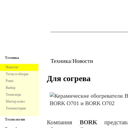
TechnoFresh
Техника
Техника
Техника
/
Новости
Новости
Тесты и обзоры
Для согрева
Ревю
Выбор
Техноледи
Мастер-класс
Техноистории
Технологии
Компания
BORK
представ