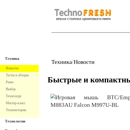
TechnoFresh
Техника
Техника
Техника
/
Новости
Новости
Тесты и обзоры
Быстрые и компактн
Ревю
Выбор
Техноледи
Мастер-класс
Техноистории
Технологии