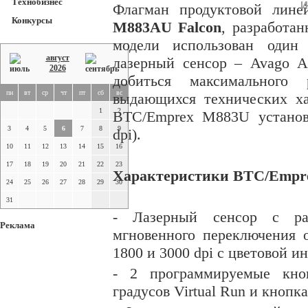
Технобизнес
И
Флагман продуктовой лин
Конкурсы
M883AU Falcon
, разработан
модели использован один
август
лазерный сенсор – Avago A
2026
добиться максимального
пн
вт
ср
чт
пт
сб
вс
выдающихся технических х
1
2
BTC/Emprex M883U установ
3
4
5
6
7
8
9
dpi).
10
11
12
13
14
15
16
17
18
19
20
21
22
23
Характеристики BTC/Empre
24
25
26
27
28
29
30
31
- Лазерный сенсор с ра
Реклама
мгновенного переключения 
1800 и 3000 dpi с цветовой и
- 2 программируемые кно
градусов Virtual Run и кноп