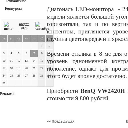
Технобизнес
Диагональ LED-монитора - 24
Конкурсы
модели является большой угол 
горизонтали, так и по верти
август
2026
контентом, приглянется уров
глубина цветопередачи и яркост
пн
вт
ср
чт
пт
сб
вс
1
2
Времени отклика в 8 мс для о
3
4
5
6
7
8
9
уровень одноименной контр
10
11
12
13
14
15
16
положение, однако для просм
17
18
19
20
21
22
23
этого будет вполне достаточно.
24
25
26
27
28
29
30
31
Приобрести
BenQ VW2420H
м
Реклама
стоимости 9 800 рублей.
<< Предыдущая
В