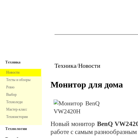
TechnoFresh
Техника
Техника
Техника
/
Новости
Новости
Тесты и обзоры
Монитор для дома
Ревю
Выбор
Техноледи
Мастер-класс
Техноистории
Новый монитор
BenQ VW242
Технологии
работе с самым разнообразным