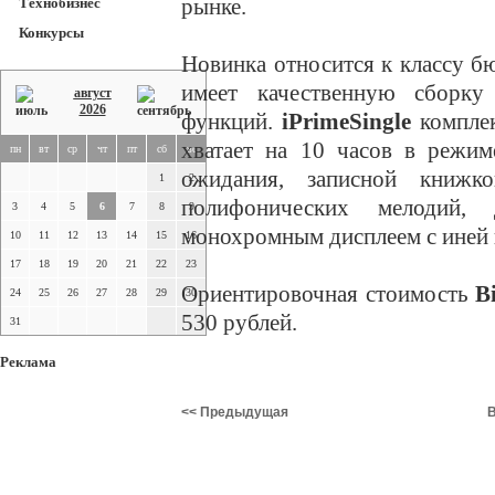
рынке.
Технобизнес
Конкурсы
Новинка относится к классу б
имеет качественную сборк
август
2026
функций.
iPrimeSingle
комплек
хватает на 10 часов в режим
пн
вт
ср
чт
пт
сб
вс
ожидания, записной книж
1
2
полифонических мелодий,
3
4
5
6
7
8
9
монохромным дисплеем с иней 
10
11
12
13
14
15
16
17
18
19
20
21
22
23
Ориентировочная стоимость
Bi
24
25
26
27
28
29
30
530 рублей.
31
Реклама
<< Предыдущая
В