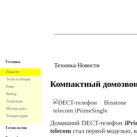
TechnoFresh
Техника
Техника
Техника
/
Новости
Новости
Тесты и обзоры
Компактный домозво
Ревю
Выбор
Техноледи
Мастер-класс
Техноистории
Домашний DECT-телефон
iPri
Технологии
telecom
стал первой моделью, к