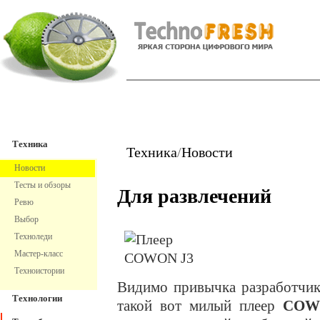
TechnoFresh
Техника
Техника
Техника
/
Новости
Новости
Тесты и обзоры
Для развлечений
Ревю
Выбор
Техноледи
Мастер-класс
Техноистории
Видимо привычка разработчико
Технологии
такой вот милый плеер
COW