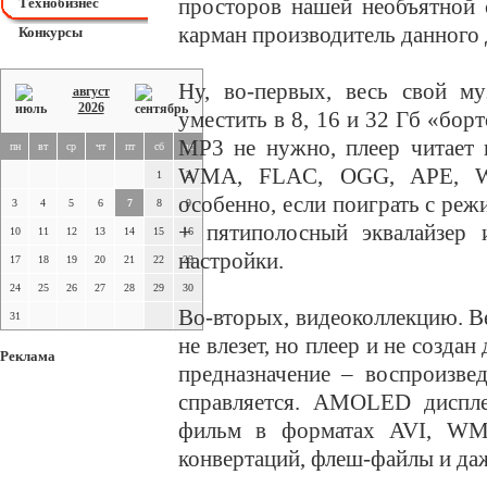
просторов нашей необъятной 
Технобизнес
карман производитель данного 
Конкурсы
Ну, во-первых, весь свой м
август
2026
уместить в 8, 16 и 32 Гб «бор
МР3 не нужно, плеер читает 
пн
вт
ср
чт
пт
сб
вс
WMA, FLAC, OGG, APE, WAV
1
2
особенно, если поиграть с реж
3
4
5
6
7
8
9
+ пятиполосный эквалайзер 
10
11
12
13
14
15
16
настройки.
17
18
19
20
21
22
23
24
25
26
27
28
29
30
Во-вторых, видеоколлекцию. В
31
не влезет, но плеер и не созда
Реклама
предназначение – воспроизве
справляется. AMOLED диспле
фильм в форматах AVI, WMV
конвертаций, флеш-файлы и да