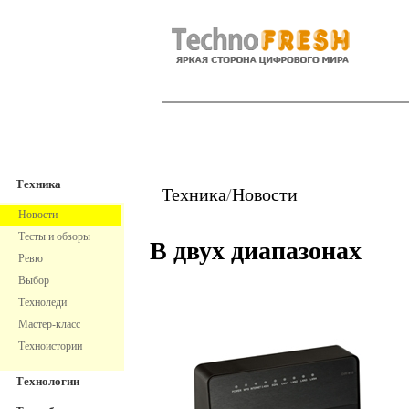
TechnoFresh
Техника
Техника
Техника
/
Новости
Новости
Тесты и обзоры
В двух диапазонах
Ревю
Выбор
Техноледи
Мастер-класс
Техноистории
Технологии