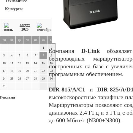
Технобизнес
Конкурсы
август
2026
пн
вт
ср
чт
пт
сб
вс
1
2
Компания
D-Link
объявляет
3
4
5
6
7
8
9
беспроводных маршрутизат
10
11
12
13
14
15
16
построенных на базе с увелич
17
18
19
20
21
22
23
программным обеспечением.
24
25
26
27
28
29
30
31
DIR-815/A/C1
и
DIR-825/A/
высокоскоростные тарифные пла
Реклама
Маршрутизаторы позволяют созд
диапазонах 2,4 ГГц и 5 ГГц с о
до 600 Мбит/с (N300+N300).