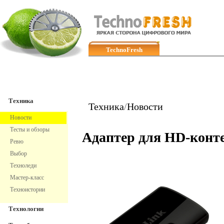
TechnoFresh
Техника
Техника
Техника
/
Новости
Новости
Тесты и обзоры
Адаптер для HD-конт
Ревю
Выбор
Техноледи
Мастер-класс
Техноистории
Технологии