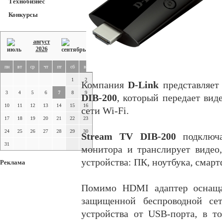
Технобизнес
Конкурсы
август
2026
пн
вт
ср
чт
пт
сб
вс
1
2
Компания
D-Link
представляет
3
4
5
6
7
8
9
DIB-200
, который передает вид
10
11
12
13
14
15
16
сети Wi-Fi.
17
18
19
20
21
22
23
24
25
26
27
28
29
30
Stream TV DIB-200
подключа
31
монитора и транслирует видео
устройства: ПК, ноутбука, смарт
Реклама
Помимо HDMI адаптер оснаща
защищенной беспроводной се
устройства от USB-порта, в т