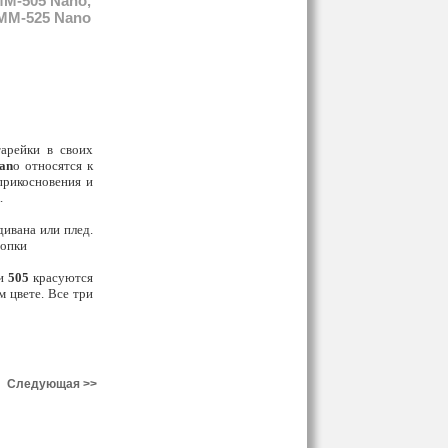
MM-505 Nano,
MM-525 Nano
арейки в своих
an
o относятся к
прикосновения и
.
ивана или плед.
нопки
ли
505
красуются
 цвете. Все три
Следующая >>