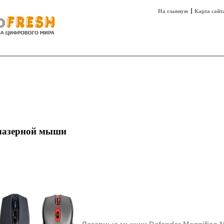
На главную
Карта сайт
sh
Техника
Технологии
Технобизнес
лазерной мыши