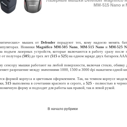
Лазерные мышки Defender Magnifico 
MM-515 Nano и 
гнитических» мышек от
Defender
порадуют тех, кому надоело менять бат
ипуляторах. Новинки
Magnifico MM-505 Nano
,
MM-515 Nano
и
MM-525 N
на подъем лазерных устройств, которые включаются в работу сразу после 
 от полутора (
505
) до трех лет (
515
и
525
) на одном заряде двух батареек ААА
му сенсору мышки работают на любой поверхности, включая стекло, обивку д
еняет разрешение между значениями 1000, 1500 и 3000 dpi нажатием одной к
тся формой корпуса и цветовым оформлением. Так, на темном корпусе моде
вки,
515
выполнена в сочетании красного и серого, а
525
- полностью в черном
номичную форму и подходят для работы как правой, так и левой рукой.
В начало рубрики