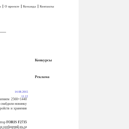
а
О проекте
Команда
Контакты
Конкурсы
Реклама
14.08.2015
11:12
шением 2560×1440
 снабдили новинку
ройств и хранения
итор
FORIS F2735
и сообщений из-за