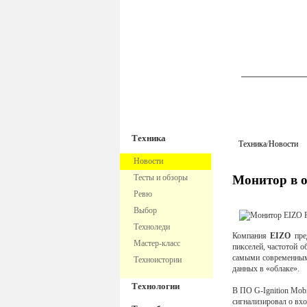
TechnoFre
Техника
Техника
/
Новости
Новости
Тесты и обзоры
Монитор в 
Ревю
Выбор
Техноледи
Компания
EIZO
пре
Мастер-класс
пикселей, частотой 
самыми современным
Техноистории
данных в «облаке».
Технологии
В ПО G-Ignition Mobi
сигнализировал о вх