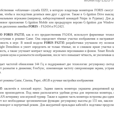
Монитор EIZO F
собственная «облачная» служба EIZO, в которую владельцы мониторов FORIS смогут
ия, чтобы в последствии делиться ими друг с другом. Также в G-Ignition Drive выкла
нальными игроками (например, киберспортивной командой Ninjas in Pyjamas). Для д
новое приложение G-Ignition Mobile или предыдущую версию G-Ignition для Windows.
ми дисплеями линейки
FORIS
– FS2434 и FG2421.
O FORIS FS2735
, как и его предшественник FS2434, использует фирменные технол
доступная в режиме Game. Она определяет тёмные участки изображения и настраивае
имость в игре. В новой модели
FORIS FS2735
разработчики улучшили эту возможн
sight Demolition и умеет определять не только тёмные, но и слишком яркие участки 
ность, а также улучшает контраст между игровыми персонажами и фоном. Smart Resolut
уровни шума и размытости изображения, после чего повышает чёткость, не увеличивая 
ает частотой обновления 144 Гц и поддерживает две технологии: регулировку свето
т размытие в движении; FreeSync, изменяющая частоту синхронизации экрана, устра
я.
т режимы Game, Cinema, Paper, sRGB и ручные настройки изображения
735
заключён в плоский корпус. Задняя панель монитора украшена декоративной кр
ом производителя. Под ними располагается удобная ручка для переноски монитора, 
 LAN-вечеринку или игровой турнир. Также в заднюю часть монитора встроены два одно
т все необходимые эргономические функции: регулировку высоты до 155 мм, наклон э
и поворот в портретный режим. Для аккуратной прокладки кабелей в подставке предусм