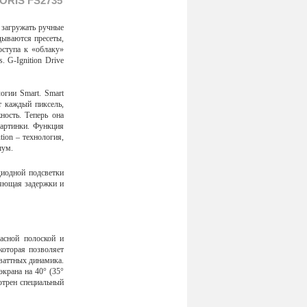
ORIS FS2735
 загружать ручные
дываются пресеты,
оступа к «облаку»
 G-Ignition Drive
огии Smart. Smart
т каждый пиксель,
ость. Теперь она
картинки. Функция
ion – технология,
шум.
диодной подсветки
няющая задержки и
асной полоской и
которая позволяет
ваттных динамика.
крана на 40° (35°
отрен специальный