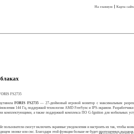
На главную
Карта сайт
sh
Техника
Технологии
Технобизнес
облаках
дставила
FORIS FS2735
— 27-дюймовый игровой монитор с максимальным разре
обновления 144 Гц, поддержкой технологии AMD FreeSync и IPS-экраном. Разработчики
и комплектующими, а также поддержкой комплекса ПО G-Ignition для мобильных уст
le пользователи смогут включить экранные уведомления и настроить их так, чтобы мон
одящем звонке или смс. Благодаря этой функции больше не будет пропущенных вызовов 