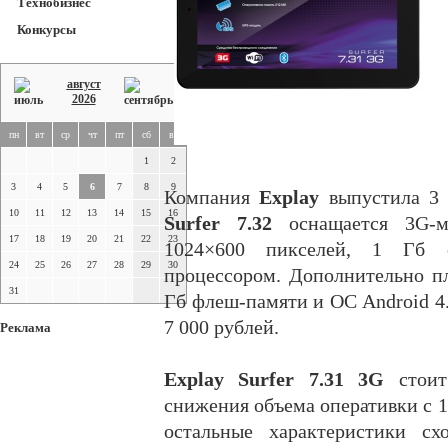
Технобизнес
Конкурсы
август
2026
пн
вт
ср
чт
пт
сб
вс
1
2
3
4
5
6
7
8
9
Компания
Explay
выпустила 3
10
11
12
13
14
15
16
Surfer 7.32
оснащается 3G-
17
18
19
20
21
22
23
1024×600 пикселей, 1 Гб 
24
25
26
27
28
29
30
процессором. Дополнительно п
31
Гб флеш-памяти и ОС Android 4.
7 000 рублей.
Реклама
Explay Surfer 7.31 3G
стоит
снижения объема оперативки с 1
остальные характеристики сх