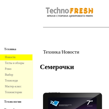
TechnoFresh
Техника
Техника
Техника
/
Новости
Новости
Тесты и обзоры
Семерочки
Ревю
Выбор
Техноледи
Мастер-класс
Техноистории
Технологии