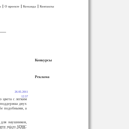
а
О проекте
Команда
Контакты
Конкурсы
Реклама
26.05.2011
12:57
о цвета с легким
 поддержка двух
бе подобными, а
 для наушников,
мяти micro SDHC