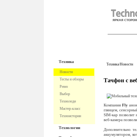
TechnoFre
Техника
Техника
/
Новости
Новости
Тесты и обзоры
Тачфон с ве
Ревю
Выбор
Техноледи
Компания
Fly
анон
Мастер-класс
глянцем, сенсорны
SIM-кар позволит 
Техноистории
веб-камера позвол
Технологии
Дополнительно те
аккумулятором, ко