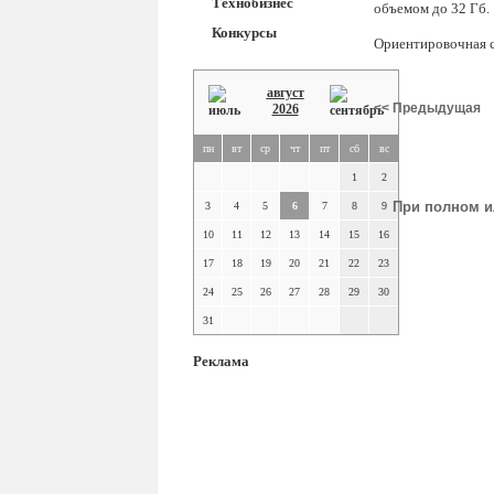
Технобизнес
объемом до 32 Гб.
Конкурсы
Ориентировочная 
август
<< Предыдущая
2026
пн
вт
ср
чт
пт
сб
вс
1
2
При полном и
3
4
5
6
7
8
9
10
11
12
13
14
15
16
17
18
19
20
21
22
23
24
25
26
27
28
29
30
31
Реклама