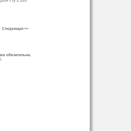
он Fly E185
Следующая >>
ка обязательна.
6.