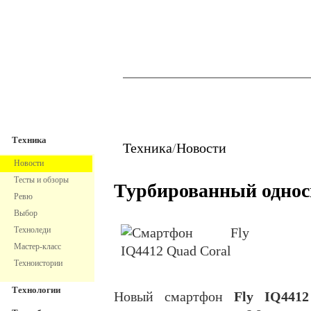
TechnoFresh
Техника
Техника
Техника
/
Новости
Новости
Тесты и обзоры
Турбированный одно
Ревю
Выбор
Техноледи
Мастер-класс
Техноистории
Технологии
Новый смартфон
Fly IQ441