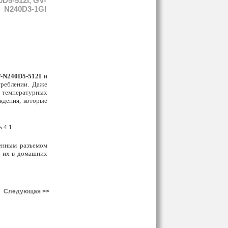
5-512I, GV-
N240D3-1GI
-N240D5-512I
и
треблении. Даже
х температурных
ждения, которые
 4.1.
енным разъемом
ь их в домашних
Следующая >>