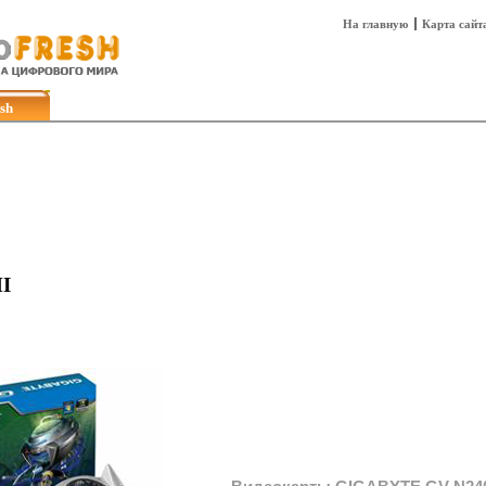
На главную
Карта сайт
sh
Техника
Технологии
Технобизнес
I