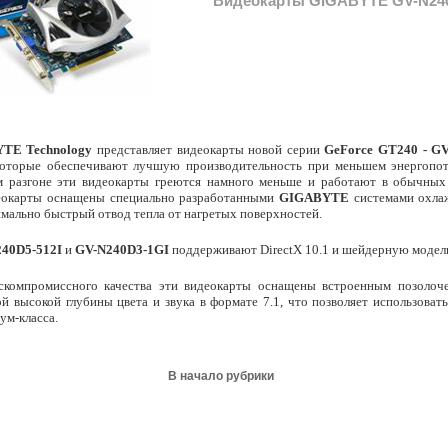
Видеокарты GIGABYTE GV-N240D
TE Technology
представляет видеокарты новой серии
GeForce GT240 - GV
которые обеспечивают лучшую производительность при меньшем энергопо
м разгоне эти видеокарты греются намного меньше и работают в обычны
еокарты оснащены специально разработанными
GIGABYTE
системами охла
мально быстрый отвод тепла от нагретых поверхностей.
40D5-512I
и
GV-N240D3-1GI
поддерживают DirectX 10.1 и шейдерную модель
скомпромиссного качества эти видеокарты оснащены встроенным позолоч
 высокой глубины цвета и звука в формате 7.1, что позволяет использоват
ум-класса.
В начало рубрики