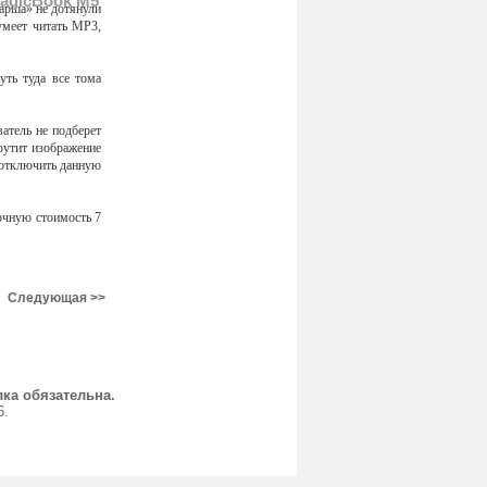
MagicBook M5
арша» не дотянули
умеет читать MP3,
уть туда все тома
атель не подберет
рутит изображение
т отключить данную
очную стоимость 7
Следующая >>
ка обязательна.
6.