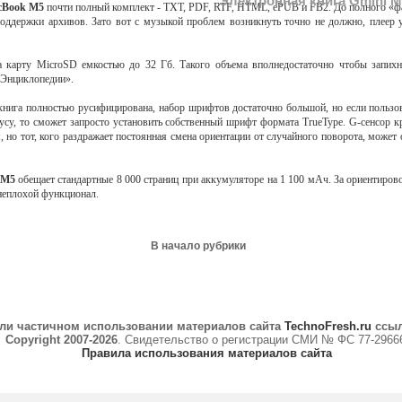
Электронная книга Gmini 
cBook M5
почти полный комплект - TXT, PDF, RTF, HTML, ePUB и FB2. До полного «ф
оддержки архивов. Зато вот с музыкой проблем возникнуть точно не должно, плеер 
а карту MicroSD емкостью до 32 Гб. Такого объема вполнедостаточно чтобы запихн
 Энциклопедии».
книга полностью русифицирована, набор шрифтов достаточно большой, но если пользов
кусу, то сможет запросто установить собственный шрифт формата TrueType. G-сенсор к
, но тот, кого раздражает постоянная смена ориентации от случайного поворота, може
 M5
обещает стандартные 8 000 страниц при аккумуляторе на 1 100 мАч. За ориентиров
 неплохой функционал.
В начало рубрики
ли частичном использовании материалов сайта
TechnoFresh.ru
ссыл
Copyright 2007-2026
. Свидетельство о регистрации СМИ № ФС 77-2966
Правила использования материалов сайта