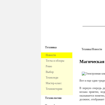
TechnoFre
Техника
Техника
/
Новости
Новости
Тесты и обзоры
Магическая
Ревю
Выбор
Техноледи
Вот и еще один «риде
Мастер-класс
В первую очередь да
Техноистории
весьма приятно, ве
оказывается понятно,
Технологии
должное, отображает 