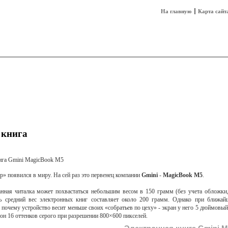
На главную
Карта сайт
sh
Техника
Технологии
Технобизнес
 книга
р» появился в миру. На сей раз это первенец компании
Gmini
-
MagicBook M5
.
нная читалка может похвастаться небольшим весом в 150 грамм (без учета обложки, 
дь средний вес электронных книг составляет около 200 грамм. Однако при ближай
 почему устройство весит меньше своих «собратьев по цеху» - экран у него 5 дюймовый,
он 16 оттенков серого при разрешении 800×600 пикселей.