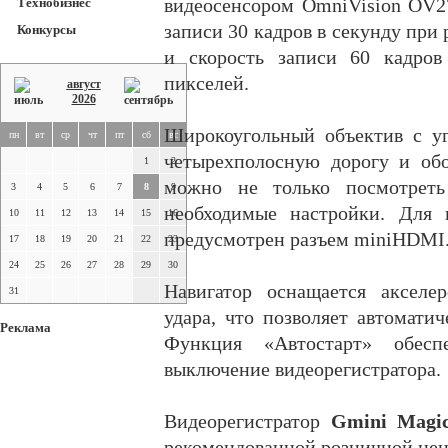
Технобизнес
видеосенсором OmniVision OV2
записи 30 кадров в секунду при
Конкурсы
и скорость записи 60 кадров
пикселей.
август
2026
Широкоугольный объектив с уг
пн
вт
ср
чт
пт
сб
вс
четырехполосную дорогу и об
1
2
можно не только посмотреть
3
4
5
6
7
8
9
необходимые настройки. Для 
10
11
12
13
14
15
16
предусмотрен разъем miniHDMI
17
18
19
20
21
22
23
24
25
26
27
28
29
30
Навигатор оснащается акселе
31
удара, что позволяет автомати
Реклама
Функция «Автостарт» обесп
выключение видеорегистратора.
Видеорегистратор
Gmini Mag
рекомендованной розничной цене