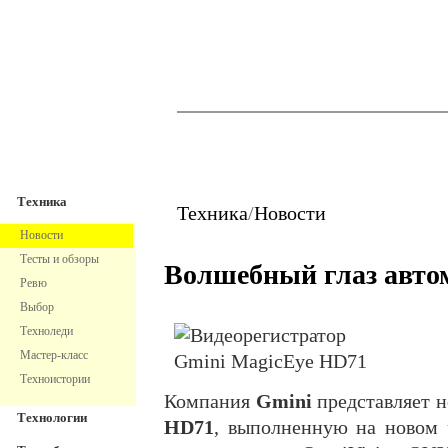
TechnoFresh
Техника
Техника
Техника
/
Новости
Новости
Тесты и обзоры
Волшебный глаз авто
Ревю
Выбор
Техноледи
Мастер-класс
Техноистории
Компания
Gmini
представляет 
Технологии
HD71
, выполненную на новом 