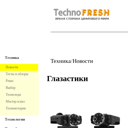
TechnoFresh
Техника
Техника
Техника
/
Новости
Новости
Тесты и обзоры
Глазастики
Ревю
Выбор
Техноледи
Мастер-класс
Техноистории
Технологии