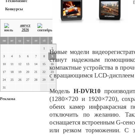
Технобизнес
Конкурсы
август
2026
пн
вт
ср
чт
пт
сб
вс
1
2
Новые модели видеорегистра
3
4
5
6
7
8
9
станут надежным помощник
10
11
12
13
14
15
16
компактные устройства в проч
17
18
19
20
21
22
23
с вращающимся LCD-дисплеем
24
25
26
27
28
29
30
31
Модель
H-DVR10
производит
(1280×720 и 1920×720), сохр
Реклама
обеих камер инфракрасная п
отключить по желанию. Та
оснащается встроенным G-сен
или резком торможении. С э