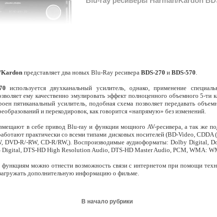
Blu-ray ресиверы Harman/Kardon BD
/Kardon
представляет два новых Blu-Ray ресивера
BDS-270
и
BDS-570
.
70
используется двухканальный усилитель, однако, применение специаль
позволяет ему качественно эмулировать эффект полноценного объемного 5-ти к
оен пятиканальный усилитель, подобная схема позволяет передавать объемн
еобразований и перекодировок, как говорится «напрямую» без изменений.
вмещают в себе привод Blu-ray и функции мощного AV-ресивера, а так же п
аботают практически со всеми типами дисковых носителей (BD-Video, CDDA (
 DVD-R/-RW, CD-R/RW,). Воспроизводимые аудиоформаты: Dolby Digital, Dolb
 Digital, DTS-HD High Resolution Audio, DTS-HD Master Audio, PCM, WMA: 
 функциям можно отнести возможность связи с интернетом при помощи техн
 загружать дополнительную информацию о фильме.
В начало рубрики