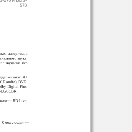
S-270 и BDS-
570
ных алгоритмов
анального звука.
ое звучание без
оддерживают 3D.
CD audio), DVD-
y Digital Plus,
WMA9, CBR.
ологии BD-Live,
Следующая >>