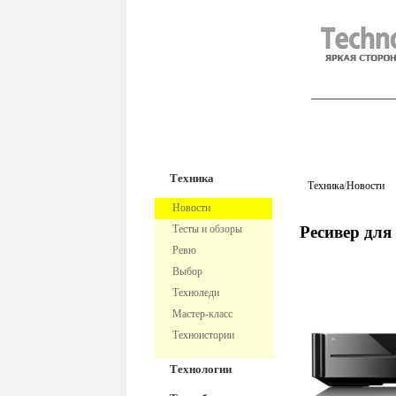
TechnoFre
Техника
Техника
/
Новости
Новости
Тесты и обзоры
Ресивер для 
Ревю
Выбор
Техноледи
Мастер-класс
Техноистории
Технологии