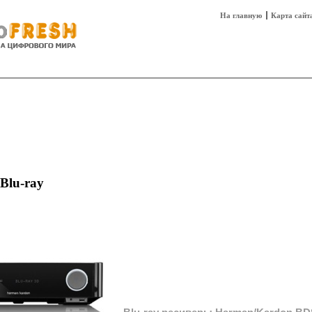
На главную
Карта сайт
sh
Техника
Технологии
Технобизнес
Blu-ray