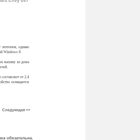
ard Envy dv7
 лептопов, однако
ой Windows 8.
кую махину из дома
елей.
 составляет от 2,4
ройство оснащается
Следующая >>
ка обязательна.