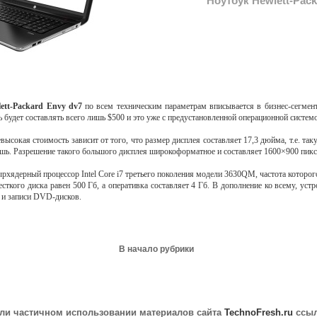
Ноутбук Hewlett-Pack
ett-Packard Envy dv7
по всем техническим параметрам вписывается в бизнес-сегмент
ь будет составлять всего лишь $500 и это уже с предустановленной операционной систем
высокая стоимость зависит от того, что размер дисплея составляет 17,3 дюйма, т.е. та
ешь. Разрешение такого большого дисплея широкоформатное и составляет 1600×900 пикс
рхядерный процессор Intel Core i7 третьего поколения модели 3630QM, частота которого
сткого диска равен 500 Гб, а оперативка составляет 4 Гб. В дополнение ко всему, уст
 и записи DVD-дисков.
В начало рубрики
ли частичном использовании материалов сайта
TechnoFresh.ru
ссыл