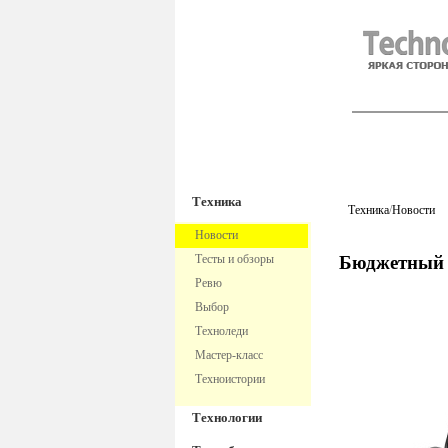
TechnoFre
Техника
Техника
/
Новости
Новости
Тесты и обзоры
Бюджетный 
Ревю
Выбор
Техноледи
Мастер-класс
Техноистории
Технологии