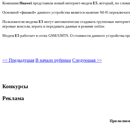
Компания
Huawei
представила новый интернет-модем
Е5
, который, по сло
Основной «фишкой» данного устройства является наличие Wi-Fi переключател
Пользователи модема
E5
могут автоматически создавать групповые интернет
игровые консоли, играть и передавать данные в режиме online.
Модем
Е5
работает в сетях GSM/UMTS. О стоимости данного устройства про
<< Предыдущая
В начало рубрики
Следующая >>
Конкурсы
Реклама
При полном