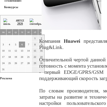
Технобизнес
Конкурсы
август
2026
пн
вт
ср
чт
пт
сб
вс
1
2
Компания
Huawei
представл
3
4
5
6
7
8
9
Plug&Link.
10
11
12
13
14
15
16
17
18
19
20
21
22
23
Отличительной чертой данной 
24
25
26
27
28
29
30
готовность с момента установл
31
- первый EDGE/GPRS/GSM м
поддерживающий скорость загр
Реклама
По словам производителя, м
затраты на развитие и технич
настройки пользовательск