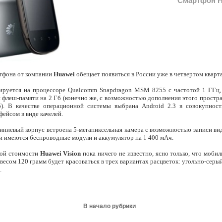
Смартфон H
тфона от компании
Huawei
обещает появиться в России уже в четвертом кварта
ируется на процессоре Qualcomm Snapdragon MSM 8255 с частотой 1 ГГц
флеш-памяти на 2 Гб (конечно же, с возможностью дополнения этого простра
). В качестве операционной системы выбрана Android 2.3 в совокупнос
ейсом в виде качелей.
ниевый корпус встроена 5-мегапиксельная камера с возможностью записи вид
ри имеются беспроводные модули и аккумулятор на 1 400 мАч.
ой стоимости
Huawei Vision
пока ничего не известно, ясно только, что моби
весом 120 грамм будет красоваться в трех вариантах расцветок: угольно-серы
.
В начало рубрики