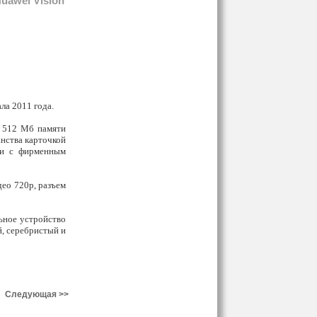
uawei Vision
ла 2011 года.
, 512 Мб памяти
нства карточкой
ти с фирменным
ео 720р, разъем
льное устройство
й, серебристый и
Следующая >>