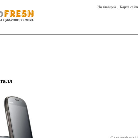
На главную
Карта сайт
sh
Техника
Технологии
Технобизнес
еталл